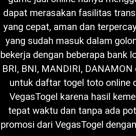
dapat merasakan fasilitas trans
yang cepat, aman dan terpercay
yang sudah masuk dalam golong
bekerja dengan beberapa bank lo
BRI, BNI, MANDIRI, DANAMON 
untuk daftar togel toto online
VegasTogel karena hasil keme
tepat waktu dan tanpa ada pot
promosi dari VegasTogel dengan 