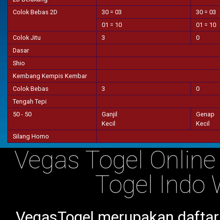
Colok Bebas 2D
30 = 03
30 = 03
01 = 10
01 = 10
Colok Jitu
3
0
Dasar
Shio
Kembang Kempis Kembar
Colok Bebas
3
0
Tengah Tepi
50 - 50
Ganjil
Genap
Kecil
Kecil
Silang Homo
Vegas Togel Online
Togel Indo
VegasTogel merupakan daftar 