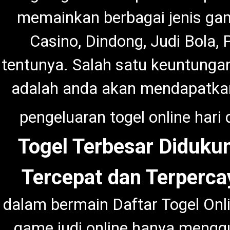
memainkan berbagai jenis game 
Casino, Dindong, Judi Bola,
tentunya. Salah satu keuntungan
adalah anda akan mendapatkan 
pengeluaran togel online hari
Togel Terbesar Didukun
Tercepat dan Terperca
dalam bermain Daftar Togel Onl
game judi online hanya menggu