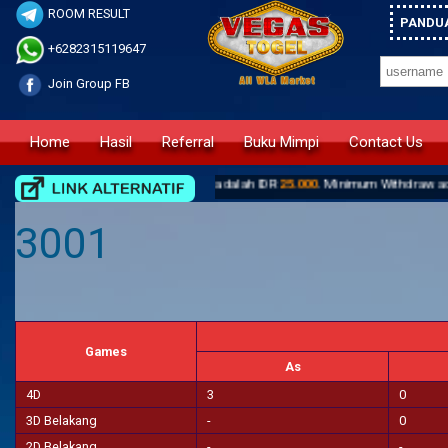
ROOM RESULT
PANDUA
+6282315119647
Join Group FB
Home
Hasil
Referral
Buku Mimpi
Contact Us
r VegasTogel, Minimum Deposit adalah IDR
25.000
. Minimum Withdraw adala
3001
Games
As
4D
3
0
3D Belakang
-
0
2D Belakang
-
-