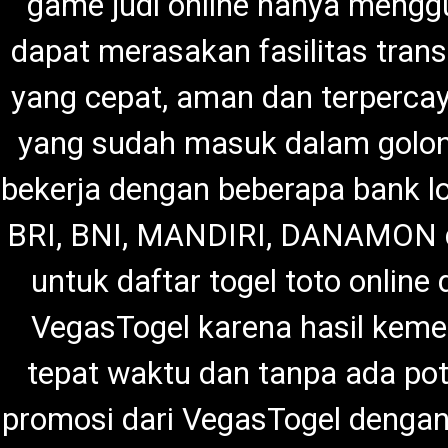
game judi online hanya menggu
dapat merasakan fasilitas trans
yang cepat, aman dan terpercay
yang sudah masuk dalam golong
bekerja dengan beberapa bank lo
BRI, BNI, MANDIRI, DANAMON 
untuk daftar togel toto online
VegasTogel karena hasil keme
tepat waktu dan tanpa ada pot
promosi dari VegasTogel dengan 